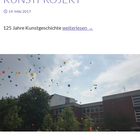
19. MAI 2017
Jubiläums Kunstprojekt
125 Jahre Kunstgeschichte
weiterlesen
→