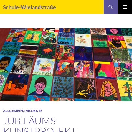
Zum
Suchen
Schule-Wielandstraße
Inhalt
PRIMÄR
springen
MENÜ
ALLGEMEIN
,
PROJEKTE
JUBILÄUMS
KUNSTPROJEKT