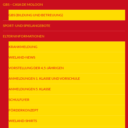
GBS – CASA DE MOLOON
GBS (BILDUNG UND BETREUUNG)
SPORT- UND SPIELANGEBOTE
ELTERNINFORMATIONEN
KRANKMELDUNG
WIELAND-NEWS
VORSTELLUNG DER 4,5-JÄHRIGEN
ANMELDUNGEN 1. KLASSE UND VORSCHULE
ANMELDUNGEN 5. KLASSE
SCHULFLYER
FÖRDERKONZEPT
WIELAND-SHIRTS