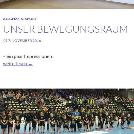
ALLGEMEIN
,
SPORT
UNSER BEWEGUNGSRAUM
7. NOVEMBER 2016
– ein paar Impressionen!
Unser Bewegungsraum
weiterlesen
→