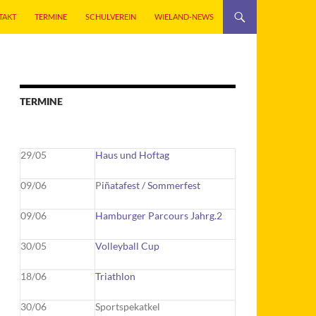
TAKT
TERMINE
SCHULVEREIN
WIELAND-NEWS
TERMINE
29/05
Haus und Hoftag
09/06
P
iñatafest / Sommerfest
09/06
Hamburger Parcours Jahrg.2
30/05
Volleyball Cup
18/06
Triathlon
30/06
Sportspekatkel