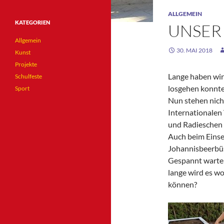
ALLGEMEIN
KATEGORIEN
UNSER
Allgemein
30. MAI 2018
Kunst
Projekte
Lange haben wir
Schulfeste
losgehen konnte
Sport
Nun stehen nich
Internationalen
und Radieschen 
Auch beim Einse
Johannisbeerbüs
Gespannt warten
lange wird es wo
können?