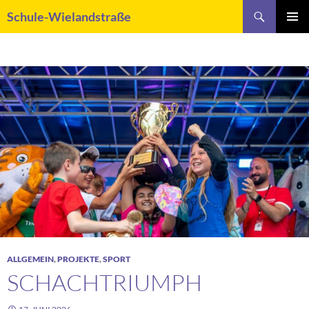
Zum
Suchen
Schule-Wielandstraße
Inhalt
PRIMÄR
springen
MENÜ
ALLGEMEIN
,
PROJEKTE
,
SPORT
SCHACHTRIUMPH