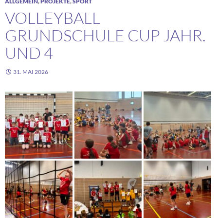
ALLGEMEIN
,
PROJEKTE
,
SPORT
VOLLEYBALL
GRUNDSCHULE CUP JAHR.
UND 4
31. MAI 2026