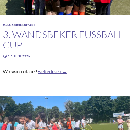
ALLGEMEIN
,
SPORT
3. WANDSBEKER FUSSBALL C
UP
17. JUNI 2026
3. Wandsbeker Fußball Cup
Wir waren dabei!
weiterlesen
→