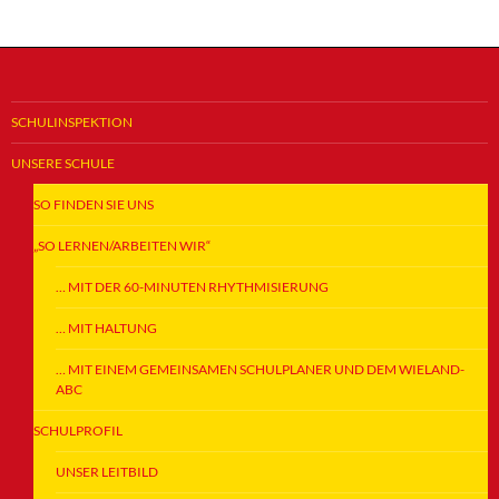
SCHULINSPEKTION
UNSERE SCHULE
SO FINDEN SIE UNS
„SO LERNEN/ARBEITEN WIR“
… MIT DER 60-MINUTEN RHYTHMISIERUNG
… MIT HALTUNG
… MIT EINEM GEMEINSAMEN SCHULPLANER UND DEM WIELAND-
ABC
SCHULPROFIL
UNSER LEITBILD