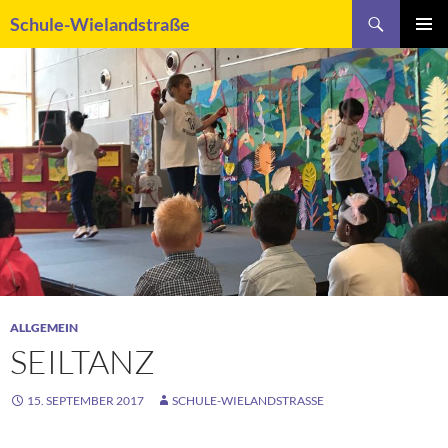
Zum
Suchen
Schule-Wielandstraße
Inhalt
PRIMÄR
springen
MENÜ
ALLGEMEIN
SEILTANZ
15. SEPTEMBER 2017
SCHULE-WIELANDSTRASSE