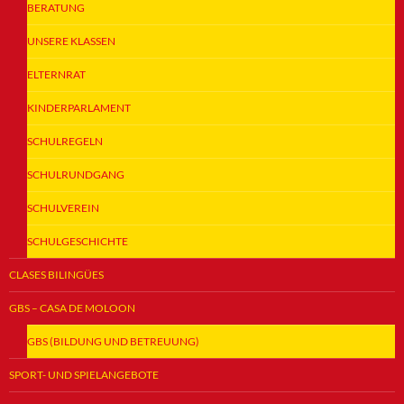
BERATUNG
UNSERE KLASSEN
ELTERNRAT
KINDERPARLAMENT
SCHULREGELN
SCHULRUNDGANG
SCHULVEREIN
SCHULGESCHICHTE
CLASES BILINGÜES
GBS – CASA DE MOLOON
GBS (BILDUNG UND BETREUUNG)
SPORT- UND SPIELANGEBOTE