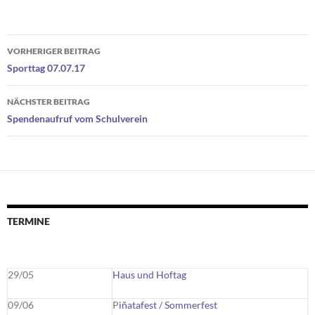
Beitragsnavigation
VORHERIGER BEITRAG
Sporttag 07.07.17
NÄCHSTER BEITRAG
Spendenaufruf vom Schulverein
TERMINE
29/05
Haus und Hoftag
09/06
P
iñatafest / Sommerfest