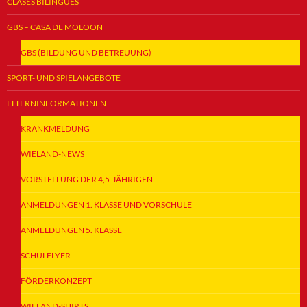
CLASES BILINGÜES
GBS – CASA DE MOLOON
GBS (BILDUNG UND BETREUUNG)
SPORT- UND SPIELANGEBOTE
ELTERNINFORMATIONEN
KRANKMELDUNG
WIELAND-NEWS
VORSTELLUNG DER 4,5-JÄHRIGEN
ANMELDUNGEN 1. KLASSE UND VORSCHULE
ANMELDUNGEN 5. KLASSE
SCHULFLYER
FÖRDERKONZEPT
WIELAND-SHIRTS