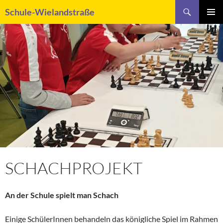
Zum
Suchen
Schule-Wielandstraße
Inhalt
PRIMÄR
springen
MENÜ
SCHACHPROJEKT
An der Schule spielt man Schach
Einige SchülerInnen behandeln das königliche Spiel im Rahmen