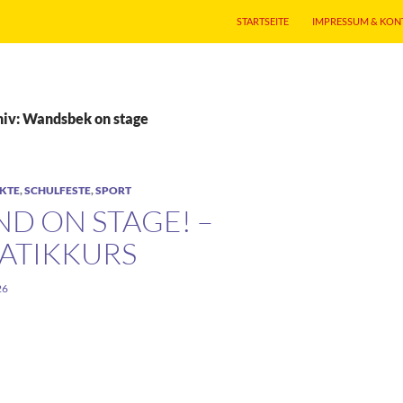
STARTSEITE
IMPRESSUM & KON
iv: Wandsbek on stage
KTE
,
SCHULFESTE
,
SPORT
D ON STAGE! –
ATIKKURS
26
e! – Akrobatikkurs