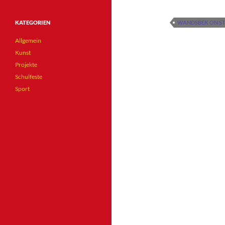
KATEGORIEN
WANDSBEK ON S
Allgemein
Kunst
Projekte
Schulfeste
Sport