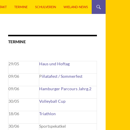
TAKT
TERMINE
SCHULVEREIN
WIELAND-NEWS
TERMINE
29/05
Haus und Hoftag
09/06
P
iñatafest / Sommerfest
09/06
Hamburger Parcours Jahrg.2
30/05
Volleyball Cup
18/06
Triathlon
30/06
Sportspekatkel