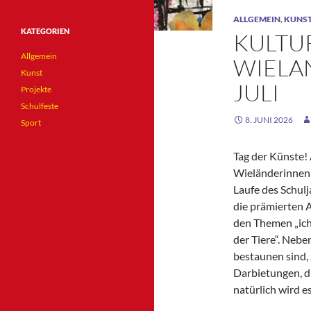
ALLGEMEIN
,
KUNS
KATEGORIEN
KULTU
Allgemein
WIELAN
Kunst
JULI
Projekte
Schulfeste
8. JUNI 2026
Sport
Tag der Künste!
Wieländerinnen 
Laufe des Schulj
die prämierten
den Themen „ich 
der Tiere“. Nebe
bestaunen sind, 
Darbietungen, d
natürlich wird 