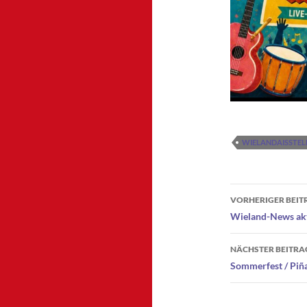
WIELANDAISSTE
Beitragsn
VORHERIGER BEIT
Wieland-News akt
NÄCHSTER BEITRA
Sommerfest / Piñ