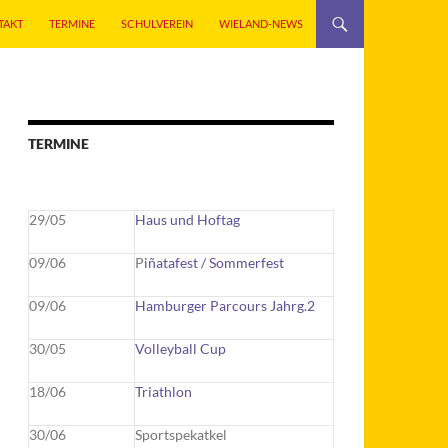
TAKT
TERMINE
SCHULVEREIN
WIELAND-NEWS
TERMINE
29/05
Haus und Hoftag
09/06
P
iñatafest / Sommerfest
09/06
Hamburger Parcours Jahrg.2
30/05
Volleyball Cup
18/06
Triathlon
30/06
Sportspekatkel