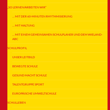
„SO LERNEN/ARBEITEN WIR“
… MIT DER 60-MINUTEN RHYTHMISIERUNG
… MIT HALTUNG
… MIT EINEM GEMEINSAMEN SCHULPLANER UND DEM WIELAND-
ABC
SCHULPROFIL
UNSER LEITBILD
BEWEGTE SCHULE
GESUND MACHT SCHULE
TALENTGRUPPE SPORT
EUROPÄISCHE UMWELTSCHULE
SCHULLEBEN