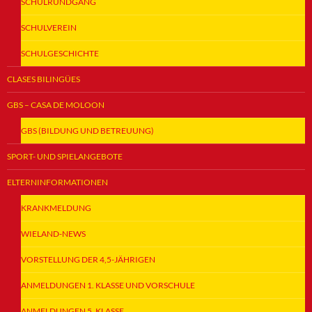
SCHULRUNDGANG
SCHULVEREIN
SCHULGESCHICHTE
CLASES BILINGÜES
GBS – CASA DE MOLOON
GBS (BILDUNG UND BETREUUNG)
SPORT- UND SPIELANGEBOTE
ELTERNINFORMATIONEN
KRANKMELDUNG
WIELAND-NEWS
VORSTELLUNG DER 4,5-JÄHRIGEN
ANMELDUNGEN 1. KLASSE UND VORSCHULE
ANMELDUNGEN 5. KLASSE