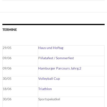
TERMINE
29/05
Haus und Hoftag
09/06
P
iñatafest / Sommerfest
09/06
Hamburger Parcours Jahrg.2
30/05
Volleyball Cup
18/06
Triathlon
30/06
Sportspekatkel