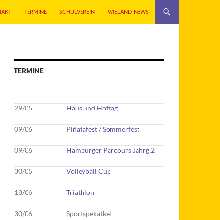
TAKT
TERMINE
SCHULVEREIN
WIELAND-NEWS
TERMINE
29/05
Haus und Hoftag
09/06
P
iñatafest / Sommerfest
09/06
Hamburger Parcours Jahrg.2
30/05
Volleyball Cup
18/06
Triathlon
30/06
Sportspekatkel