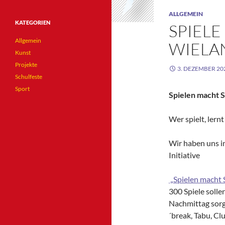
ALLGEMEIN
KATEGORIEN
SPIELE
Allgemein
WIELA
Kunst
Projekte
3. DEZEMBER 20
Schulfeste
Sport
Spielen macht S
Wer spielt, lernt
Wir haben uns i
Initiative
„Spielen macht 
300 Spiele soll
Nachmittag sorge
´break, Tabu, Cl