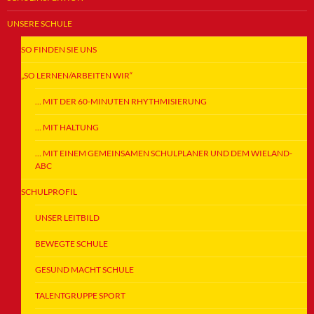
UNSERE SCHULE
SO FINDEN SIE UNS
„SO LERNEN/ARBEITEN WIR“
… MIT DER 60-MINUTEN RHYTHMISIERUNG
… MIT HALTUNG
… MIT EINEM GEMEINSAMEN SCHULPLANER UND DEM WIELAND-
ABC
SCHULPROFIL
UNSER LEITBILD
BEWEGTE SCHULE
GESUND MACHT SCHULE
TALENTGRUPPE SPORT