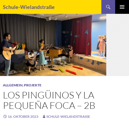
Zum
Suchen
Schule-Wielandstraße
Inhalt
PRIMÄR
springen
MENÜ
ALLGEMEIN
,
PROJEKTE
LOS PINGÜINOS Y LA
PEQUEÑA FOCA – 2B
16. OKTOBER 2023
SCHULE-WIELANDSTRASSE