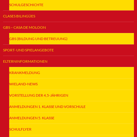
SCHULGESCHICHTE
CLASES BILINGÜES
GBS – CASA DE MOLOON
GBS (BILDUNG UND BETREUUNG)
SPORT- UND SPIELANGEBOTE
ELTERNINFORMATIONEN
KRANKMELDUNG
WIELAND-NEWS
VORSTELLUNG DER 4,5-JÄHRIGEN
ANMELDUNGEN 1. KLASSE UND VORSCHULE
ANMELDUNGEN 5. KLASSE
SCHULFLYER