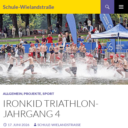
Zum
Suchen
Schule-Wielandstraße
Inhalt
PRIMÄR
springen
MENÜ
ALLGEMEIN
,
PROJEKTE
,
SPORT
IRONKID TRIATHLON-
JAHRGANG 4
17. JUNI 2026
SCHULE-WIELANDSTRASSE