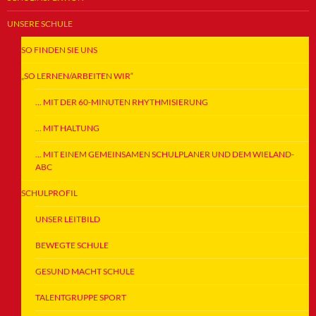
UNSERE SCHULE
SO FINDEN SIE UNS
„SO LERNEN/ARBEITEN WIR“
… MIT DER 60-MINUTEN RHYTHMISIERUNG
… MIT HALTUNG
… MIT EINEM GEMEINSAMEN SCHULPLANER UND DEM WIELAND-
ABC
SCHULPROFIL
UNSER LEITBILD
BEWEGTE SCHULE
GESUND MACHT SCHULE
TALENTGRUPPE SPORT